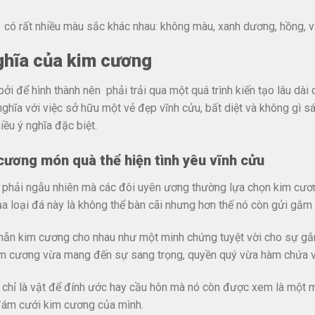
có rất nhiều màu sắc khác nhau: không màu, xanh dương, hồng, v
ghĩa của kim cương
bởi để hình thành nên phải trải qua một quá trình kiến tạo lâu dà
ghĩa với việc sở hữu một vẻ đẹp vĩnh cửu, bất diệt và không gì 
iều ý nghĩa đặc biệt.
cương món quà thể hiện tình yêu vĩnh cửu
phải ngẫu nhiên mà các đôi uyên ương thường lựa chọn kim cương
a loại đá này là không thể bàn cãi nhưng hơn thế nó còn gửi gắm 
hẫn kim cương cho nhau như một minh chứng tuyệt vời cho sự gắn 
m cương vừa mang đến sự sang trọng, quyền quý vừa hàm chứa về
chỉ là vật để đính ước hay cầu hôn mà nó còn được xem là một m
đám cưới kim cương của mình.