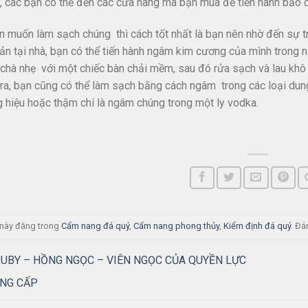
 các bạn có thể đến các cửa hàng mà bạn mua để tiến hành bảo 
n muốn làm sạch chúng thì cách tốt nhất là bạn nên nhờ đến sự 
ản tại nhà, bạn có thể tiến hành ngâm kim cương của mình trong
 chà nhẹ với một chiếc bàn chải mềm, sau đó rửa sạch và lau kh
ra, bạn cũng có thể làm sạch bằng cách ngâm trong các loại dung
 hiệu hoặc thậm chí là ngâm chúng trong một ly vodka.
t này đăng trong
Cẩm nang đá quý
,
Cẩm nang phong thủy
,
Kiểm định đá quý
. Đ
UBY – HỒNG NGỌC – VIÊN NGỌC CỦA QUYỀN LỰC
̉NG CẤP