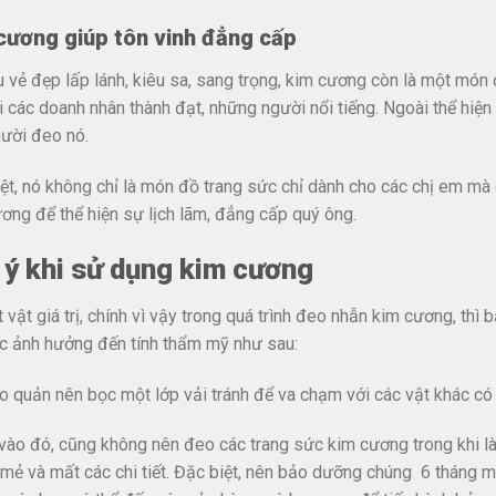
cương giúp tôn vinh đẳng cấp
 vẻ đẹp lấp lánh, kiêu sa, sang trọng, kim cương còn là một món 
i các doanh nhân thành đạt, những người nổi tiếng. Ngoài thể h
ười đeo nó.
ệt, nó không chỉ là món đồ trang sức chỉ dành cho các chị em m
ơng để thể hiện sự lịch lãm, đẳng cấp quý ông.
 ý khi sử dụng kim cương
 vật giá trị, chính vì vậy trong quá trình đeo nhẫn kim cương, th
c ảnh hưởng đến tính thẩm mỹ như sau:
o quản nên bọc một lớp vải tránh để va chạm với các vật khác có t
ào đó, cũng không nên đeo các trang sức kim cương trong khi làm
 mẻ và mất các chi tiết. Đặc biệt, nên bảo dưỡng chúng 6 tháng