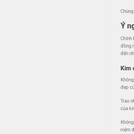
Chúng 
Ý n
Chính 
đồng n
đến nh
Kim 
Không 
đẹp củ
Trao n
của ki
Không 
niệm 