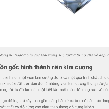
ơng nữ hoàng của các loại trang sức tượng trưng cho vẻ đẹp v
ồn gốc hình thành nên kim cương
h thành nên một viên kim cương đó là cả một quá trình chắt chiu 
inh khí của đất trời. Sau đó, từ những viên kim cương thô lại được 
n người, từ đó tạo nên một kiệt tác, một món đồ trang sức vô cùn
 tạo thì loại đá này bao gồm các phân tử carbon có cấu trúc d
i vật chất có độ cứng cao nhất theo thang độ cứng Mohs.