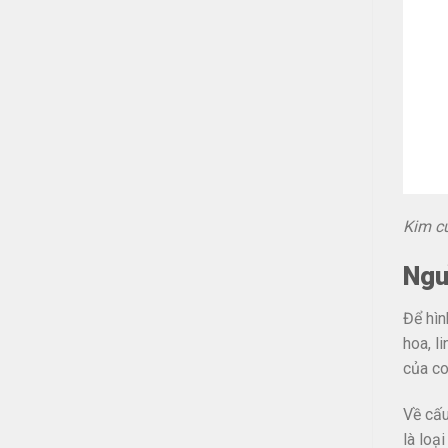
Kim cư
Ngu
Để hìn
hoa, l
của co
Về cấu
là loạ