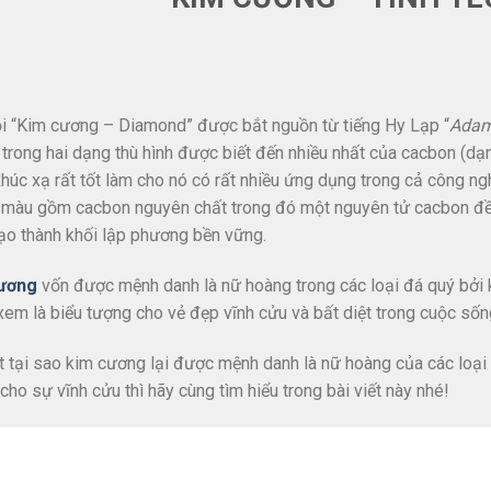
i “Kim cương – Diamond” được bắt nguồn từ tiếng Hy Lạp “
Ada
 trong hai dạng thù hình được biết đến nhiều nhất của cacbon (dạng
húc xạ rất tốt làm cho nó có rất nhiều ứng dụng trong cả công ng
màu gồm cacbon nguyên chất trong đó một nguyên tử cacbon đều
tạo thành khối lập phương bền vững.
ương
vốn được mệnh danh là nữ hoàng trong các loại đá quý bởi 
em là biểu tượng cho vẻ đẹp vĩnh cửu và bất diệt trong cuộc sốn
t tại sao kim cương lại được mệnh danh là nữ hoàng của các loại 
cho sự vĩnh cửu thì hãy cùng tìm hiểu trong bài viết này nhé!