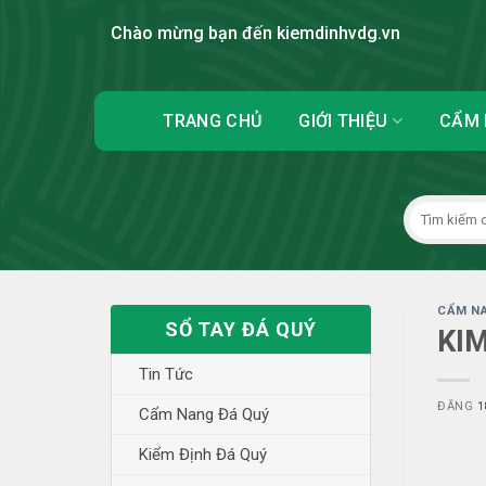
Skip
Chào mừng bạn đến kiemdinhvdg.vn
to
content
TRANG CHỦ
GIỚI THIỆU
CẨM 
CẨM NA
SỔ TAY ĐÁ QUÝ
KIM
Tin Tức
ĐĂNG
1
Cẩm Nang Đá Quý
Kiểm Định Đá Quý