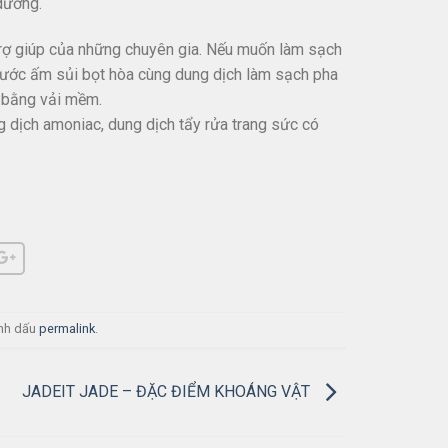
dưỡng.
trợ giúp của những chuyên gia. Nếu muốn làm sạch
 nước ấm sủi bọt hòa cùng dung dịch làm sạch pha
ô bằng vải mềm.
 dịch amoniac, dung dịch tẩy rửa trang sức có
ánh dấu
permalink
.
JADEIT JADE – ĐẶC ĐIỂM KHOÁNG VẬT