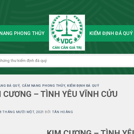
NANG PHONG THỦY
KIỂM ĐỊNH ĐÁ QUÝ
NG ĐÁ QUÝ
,
CẨM NANG PHONG THỦY
,
KIỂM ĐỊNH ĐÁ QUÝ
 CƯƠNG – TÌNH YÊU VĨNH CỬU
8 THÁNG MƯỜI MỘT, 2021
BỞI
TÂN HOÀNG
KIM CƯƠNG – TÌNH YÊU