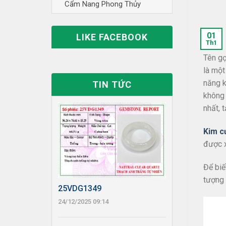
Cẩm Nang Phong Thủy
01
LIKE FACEBOOK
Th1
Tên gọ
là một
năng k
TIN TỨC
không 
nhất, 
Kim c
được x
Để biế
tượng 
25VDG1349
24/12/2025 09:14