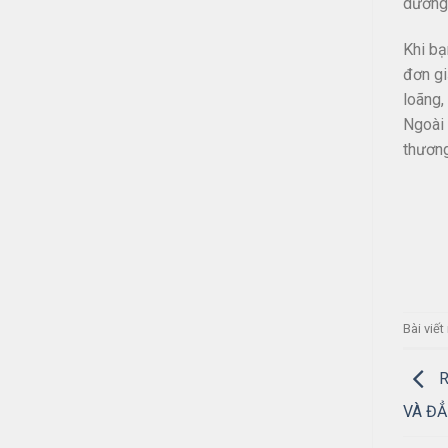
dưỡng,
Khi bạ
đơn gi
loãng,
Ngoài 
thương
Bài viế
R
VÀ ĐĂ