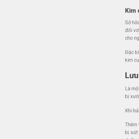
Kim 
Sở hữu
đối vớ
cho ng
Đặc bi
kim cư
Lưu
Là một
bị xướ
Khi bả
Thêm v
bị sứt