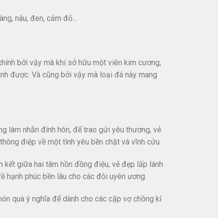
àng, nâu, đen, cảm đỏ…
i chính bởi vậy mà khi sở hữu một viên kim cương,
sánh được. Và cũng bởi vậy mà loại đá này mang
 làm nhẫn đính hôn, để trao gửi yêu thương, vẻ
thông điệp về một tình yêu bền chặt và vĩnh cửu.
kết giữa hai tâm hồn đồng điệu, vẻ đẹp lấp lánh
 hạnh phúc bền lâu cho các đôi uyên ương.
ón quà ý nghĩa để dành cho các cặp vợ chồng kỉ