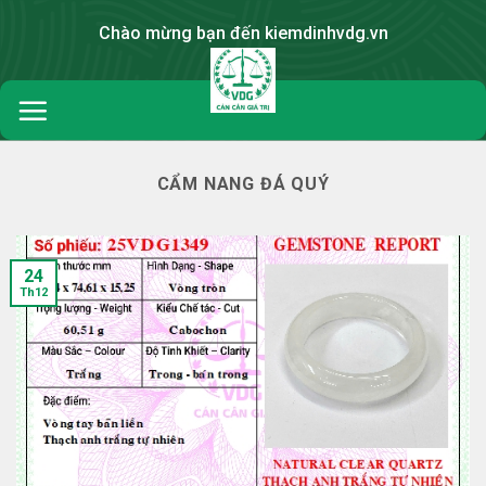
Skip
Chào mừng bạn đến kiemdinhvdg.vn
to
content
CẨM NANG ĐÁ QUÝ
24
Th12