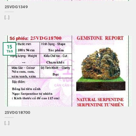
25VDG1349
[...]
15
Th9
25VDG18700
[...]