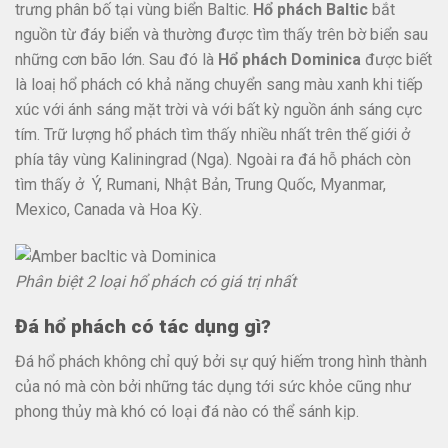
trưng phân bố tại vùng biển Baltic.
Hổ phách Baltic
bắt
nguồn từ đáy biển và thường được tìm thấy trên bờ biển sau
những cơn bão lớn. Sau đó là
Hổ phách Dominica
được biết
là loaị hổ phách có khả năng chuyển sang màu xanh khi tiếp
xúc với ánh sáng mặt trời và với bất kỳ nguồn ánh sáng cực
tím. Trữ lượng hổ phách tìm thấy nhiều nhất trên thế giới ở
phía tây vùng Kaliningrad (Nga). Ngoài ra đá hỗ phách còn
tìm thấy ở Ý, Rumani, Nhật Bản, Trung Quốc, Myanmar,
Mexico, Canada và Hoa Kỳ.
Phân biệt 2 loại hổ phách có giá trị nhất
Đá hổ phách có tác dụng gì?
Đá hổ phách không chỉ quý bởi sự quý hiếm trong hình thành
của nó mà còn bởi những tác dụng tới sức khỏe cũng như
phong thủy mà khó có loại đá nào có thể sánh kịp.