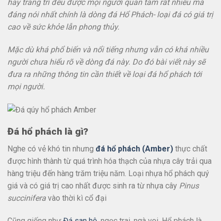
hay trang trí đều được mọi người quan tâm rất nhiều mà
đáng nói nhất chính là dòng đá Hổ Phách- loại đá có giá trị
cao về sức khỏe lẫn phong thủy.
Mặc dù khá phổ biến và nổi tiếng nhưng vẫn có khá nhiều
người chưa hiểu rõ về dòng đá này. Do đó bài viết này sẽ
đưa ra những thông tin cần thiết về loại đá hổ phách tới
mọi người.
Đá hổ phách là gì?
Nghe có vẻ khó tin nhưng
đá hổ phách (Amber)
thực chất
được hình thành từ quá trình hóa thạch của nhựa cây trải qua
hàng triệu đến hàng trăm triệu năm. Loại nhựa hổ phách quý
giá và có giá trị cao nhất được sinh ra từ nhựa cây
Pinus
succinifera
vào thời kì cổ đại
Cũng giống như
Đá san hô
, ngọc trai, ngà voi. Hổ phách là