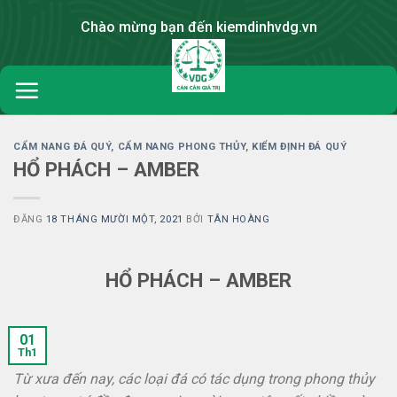
Skip
Chào mừng bạn đến kiemdinhvdg.vn
to
content
CẨM NANG ĐÁ QUÝ
,
CẨM NANG PHONG THỦY
,
KIỂM ĐỊNH ĐÁ QUÝ
HỔ PHÁCH – AMBER
ĐĂNG
18 THÁNG MƯỜI MỘT, 2021
BỞI
TÂN HOÀNG
HỔ PHÁCH – AMBER
01
Th1
Từ xưa đến nay, các loại đá có tác dụng trong phong thủy