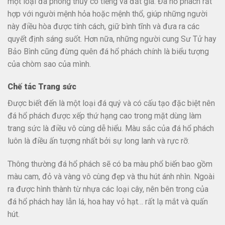
một loại đá phong thủy có tiếng và đắt giá. Đá hổ phách rất
hợp với người mệnh hỏa hoặc mệnh thổ, giúp những người
này điều hòa được tính cách, giữ bình tĩnh và đưa ra các
quyết định sáng suốt. Hơn nữa, những người cung Sư Tử hay
Bảo Bình cũng đừng quên đá hổ phách chính là biểu tượng
của chòm sao của mình.
Chế tác Trang sức
Được biết đến là một loại đá quý và có cấu tạo đặc biệt nên
đá hổ phách được xếp thứ hạng cao trong mặt dùng làm
trang sức là điều vô cùng dễ hiểu. Màu sắc của đá hổ phách
luôn là điều ấn tượng nhất bởi sự long lanh và rực rỡ.
Thông thường đá hổ phách sẽ có ba màu phổ biến bao gồm
màu cam, đỏ và vàng vô cùng đẹp và thu hút ánh nhìn. Ngoài
ra được hình thành từ nhựa các loại cây, nên bên trong của
đá hổ phách hay lẫn lá, hoa hay vỏ hạt… rất lạ mắt và quấn
hút.